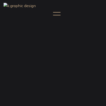
Verantwortlicher Herausgeber
kristina. graphic design
Kristina Drömmer
Op der Haart 8A
L-9999 Wemperhardt